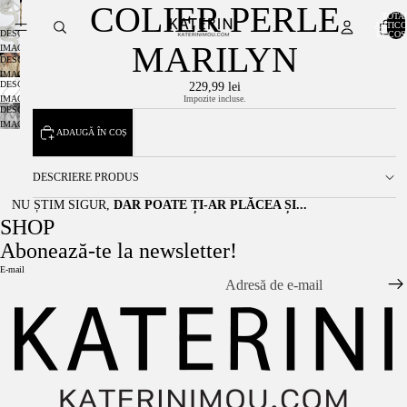
COLIER PERLE
TOTA
ARTICO
DESCHIDE
ÎN COȘ:
MARILYN
IMAGINEA
DESCHIDE
ÎN
IMAGINEA
MODUL
DESCHIDE
229,99 lei
ÎN
ECRAN
IMAGINEA
Impozite incluse.
MODUL
COMPLET
DESCHIDE
ÎN
ECRAN
IMAGINEA
MODUL
COMPLET
ADAUGĂ ÎN COȘ
ÎN
ECRAN
MODUL
COMPLET
ECRAN
DESCRIERE PRODUS
COMPLET
NU ȘTIM SIGUR,
DAR POATE ȚI-AR PLĂCEA ȘI...
SHOP
Abonează-te la newsletter!
E-mail
Politica de rambursare
Politica de confidențialitate
Termeni de utilizare